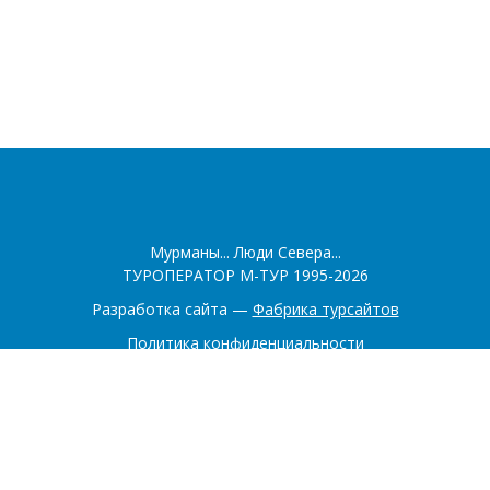
Мурманы... Люди Севера...
ТУРОПЕРАТОР М-ТУР 1995-2026
Разработка сайта —
Фабрика турсайтов
Политика конфиденциальности
Соглашение на обработку конфиденциальных данных
+7 (902) 281-22-00
+7 (921) 518-60-40
183016, Мурманск