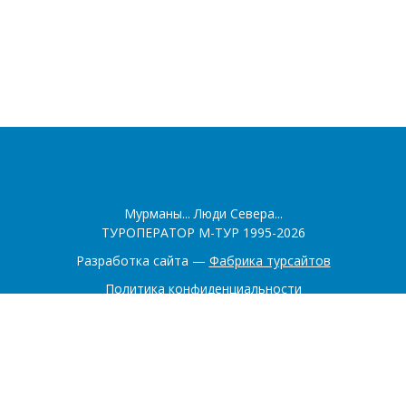
Мурманы... Люди Севера...
ТУРОПЕРАТОР М-ТУР 1995-2026
Разработка сайта —
Фабрика турсайтов
Политика конфиденциальности
Соглашение на обработку конфиденциальных данных
+7 (902) 281-22-00
+7 (921) 518-60-40